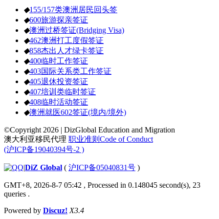
◆
155/157类澳洲居民回头签
◆
600旅游探亲签证
◆
澳洲过桥签证(Bridging Visa)
◆
462澳洲打工度假签证
◆
858杰出人才绿卡签证
◆
400临时工作签证
◆
403国际关系类工作签证
◆
405退休投资签证
◆
407培训类临时签证
◆
408临时活动签证
◆
澳洲就医602签证(境内/境外)
©Copyright 2026 | DizGlobal Education and Migration
澳大利亚移民代理
职业准则Code of Conduct
(沪ICP备19040394号-2 )
|
DiZ Global
(
沪ICP备05040831号
)
GMT+8, 2026-8-7 05:42
, Processed in 0.148045 second(s), 23
queries .
Powered by
Discuz!
X3.4