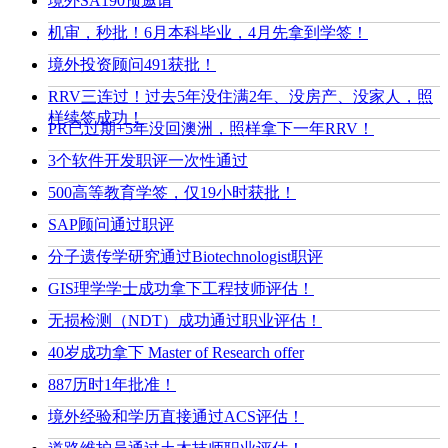
境外SA190预邀请
机审，秒批！6月本科毕业，4月先拿到学签！
境外投资顾问491获批！
RRV三连过！过去5年没住满2年、没房产、没家人，照
样续签成功！
PR已过期+5年没回澳洲，照样拿下一年RRV！
3个软件开发职评一次性通过
500高等教育学签，仅19小时获批！
SAP顾问通过职评
分子遗传学研究通过Biotechnologist职评
GIS理学学士成功拿下工程技师评估！
无损检测（NDT）成功通过职业评估！
40岁成功拿下 Master of Research offer
887历时1年批准！
境外经验和学历直接通过ACS评估！