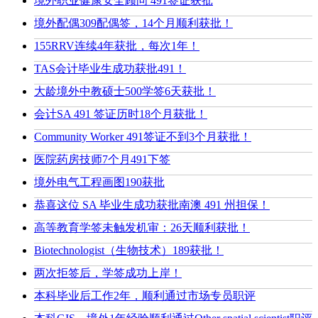
境外职业健康安全顾问 491签证获批
境外配偶309配偶签，14个月顺利获批！
155RRV连续4年获批，每次1年！
TAS会计毕业生成功获批491！
大龄境外中教硕士500学签6天获批！
会计SA 491 签证历时18个月获批！
Community Worker 491签证不到3个月获批！
医院药房技师7个月491下签
境外电气工程画图190获批
恭喜这位 SA 毕业生成功获批南澳 491 州担保！
高等教育学签未触发机审：26天顺利获批！
Biotechnologist（生物技术）189获批！
两次拒签后，学签成功上岸！
本科毕业后工作2年，顺利通过市场专员职评