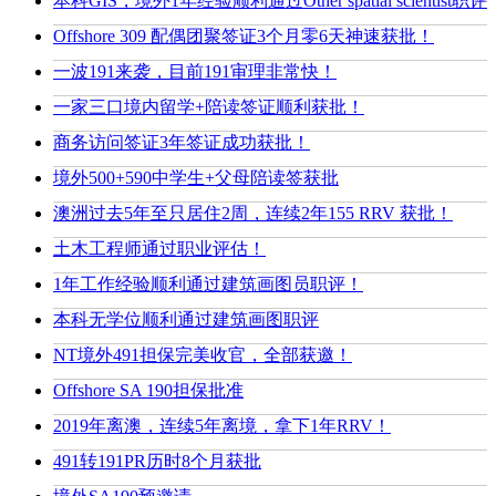
本科GIS，境外1年经验顺利通过Other spatial scientist职评
Offshore 309 配偶团聚签证3个月零6天神速获批！
一波191来袭，目前191审理非常快！
一家三口境内留学+陪读签证顺利获批！
商务访问签证3年签证成功获批！
境外500+590中学生+父母陪读签获批
澳洲过去5年至只居住2周，连续2年155 RRV 获批！
土木工程师通过职业评估！
1年工作经验顺利通过建筑画图员职评！
本科无学位顺利通过建筑画图职评
NT境外491担保完美收官，全部获邀！
Offshore SA 190担保批准
2019年离澳，连续5年离境，拿下1年RRV！
491转191PR历时8个月获批