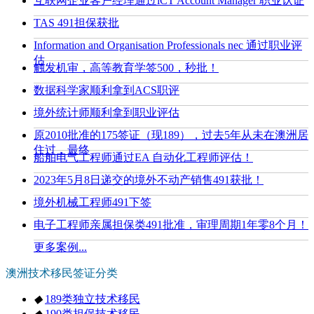
互联网企业客户经理通过lCT Account Manager 职业认证
TAS 491担保获批
Information and Organisation Professionals nec 通过职业评
估
触发机审，高等教育学签500，秒批！
数据科学家顺利拿到ACS职评
境外统计师顺利拿到职业评估
原2010批准的175签证（现189），过去5年从未在澳洲居
住过，最终
船舶电气工程师通过EA 自动化工程师评估！
2023年5月8日递交的境外不动产销售491获批！
境外机械工程师491下签
电子工程师亲属担保类491批准，审理周期1年零8个月！
更多案例...
澳洲技术移民签证分类
◆
189类独立技术移民
◆
190类担保技术移民