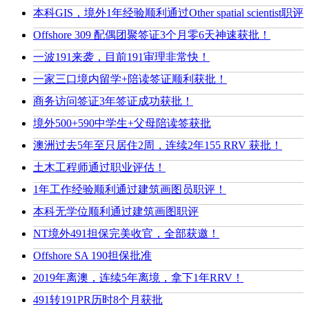
本科GIS，境外1年经验顺利通过Other spatial scientist职评
Offshore 309 配偶团聚签证3个月零6天神速获批！
一波191来袭，目前191审理非常快！
一家三口境内留学+陪读签证顺利获批！
商务访问签证3年签证成功获批！
境外500+590中学生+父母陪读签获批
澳洲过去5年至只居住2周，连续2年155 RRV 获批！
土木工程师通过职业评估！
1年工作经验顺利通过建筑画图员职评！
本科无学位顺利通过建筑画图职评
NT境外491担保完美收官，全部获邀！
Offshore SA 190担保批准
2019年离澳，连续5年离境，拿下1年RRV！
491转191PR历时8个月获批