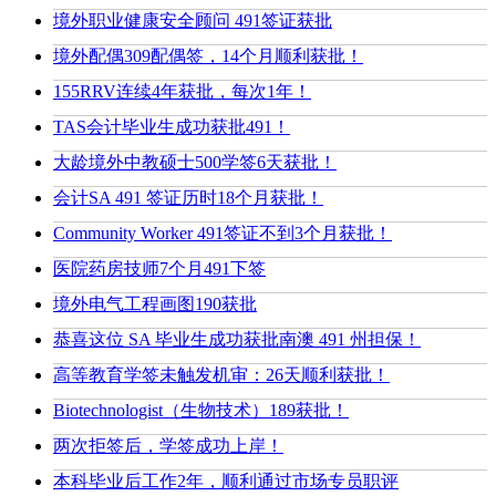
境外职业健康安全顾问 491签证获批
境外配偶309配偶签，14个月顺利获批！
155RRV连续4年获批，每次1年！
TAS会计毕业生成功获批491！
大龄境外中教硕士500学签6天获批！
会计SA 491 签证历时18个月获批！
Community Worker 491签证不到3个月获批！
医院药房技师7个月491下签
境外电气工程画图190获批
恭喜这位 SA 毕业生成功获批南澳 491 州担保！
高等教育学签未触发机审：26天顺利获批！
Biotechnologist（生物技术）189获批！
两次拒签后，学签成功上岸！
本科毕业后工作2年，顺利通过市场专员职评