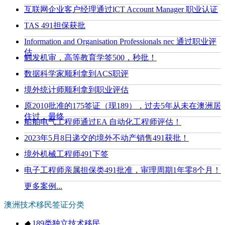
互联网企业客户经理通过lCT Account Manager 职业认证
TAS 491担保获批
Information and Organisation Professionals nec 通过职业评
估
触发机审，高等教育学签500，秒批！
数据科学家顺利拿到ACS职评
境外统计师顺利拿到职业评估
原2010批准的175签证（现189），过去5年从未在澳洲居
住过，最终
船舶电气工程师通过EA 自动化工程师评估！
2023年5月8日递交的境外不动产销售491获批！
境外机械工程师491下签
电子工程师亲属担保类491批准，审理周期1年零8个月！
更多案例...
澳洲技术移民签证分类
◆
189类独立技术移民