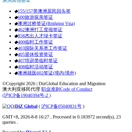
澳洲其他签证
◆
155/157类澳洲居民回头签
◆
600旅游探亲签证
◆
澳洲过桥签证(Bridging Visa)
◆
462澳洲打工度假签证
◆
858杰出人才绿卡签证
◆
400临时工作签证
◆
403国际关系类工作签证
◆
405退休投资签证
◆
407培训类临时签证
◆
408临时活动签证
◆
澳洲就医602签证(境内/境外)
©Copyright 2026 | DizGlobal Education and Migration
澳大利亚移民代理
职业准则Code of Conduct
(沪ICP备19040394号-2 )
|
DiZ Global
(
沪ICP备05040831号
)
GMT+8, 2026-8-8 16:27
, Processed in 0.183972 second(s), 23
queries .