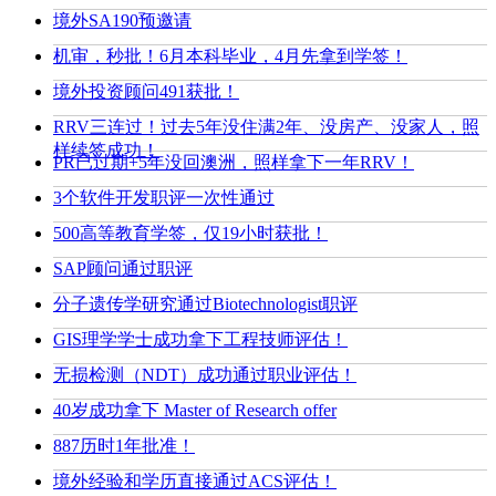
境外SA190预邀请
机审，秒批！6月本科毕业，4月先拿到学签！
境外投资顾问491获批！
RRV三连过！过去5年没住满2年、没房产、没家人，照
样续签成功！
PR已过期+5年没回澳洲，照样拿下一年RRV！
3个软件开发职评一次性通过
500高等教育学签，仅19小时获批！
SAP顾问通过职评
分子遗传学研究通过Biotechnologist职评
GIS理学学士成功拿下工程技师评估！
无损检测（NDT）成功通过职业评估！
40岁成功拿下 Master of Research offer
887历时1年批准！
境外经验和学历直接通过ACS评估！