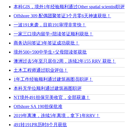
本科GIS，境外1年经验顺利通过Other spatial scientist职评
Offshore 309 配偶团聚签证3个月零6天神速获批！
一波191来袭，目前191审理非常快！
一家三口境内留学+陪读签证顺利获批！
商务访问签证3年签证成功获批！
境外500+590中学生+父母陪读签获批
澳洲过去5年至只居住2周，连续2年155 RRV 获批！
土木工程师通过职业评估！
1年工作经验顺利通过建筑画图员职评！
本科无学位顺利通过建筑画图职评
NT境外491担保完美收官，全部获邀！
Offshore SA 190担保批准
2019年离澳，连续5年离境，拿下1年RRV！
491转191PR历时8个月获批