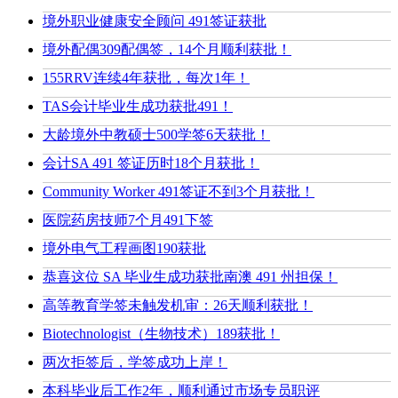
境外职业健康安全顾问 491签证获批
境外配偶309配偶签，14个月顺利获批！
155RRV连续4年获批，每次1年！
TAS会计毕业生成功获批491！
大龄境外中教硕士500学签6天获批！
会计SA 491 签证历时18个月获批！
Community Worker 491签证不到3个月获批！
医院药房技师7个月491下签
境外电气工程画图190获批
恭喜这位 SA 毕业生成功获批南澳 491 州担保！
高等教育学签未触发机审：26天顺利获批！
Biotechnologist（生物技术）189获批！
两次拒签后，学签成功上岸！
本科毕业后工作2年，顺利通过市场专员职评