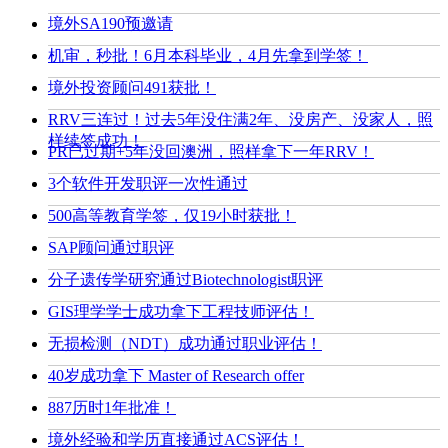
境外SA190预邀请
机审，秒批！6月本科毕业，4月先拿到学签！
境外投资顾问491获批！
RRV三连过！过去5年没住满2年、没房产、没家人，照
样续签成功！
PR已过期+5年没回澳洲，照样拿下一年RRV！
3个软件开发职评一次性通过
500高等教育学签，仅19小时获批！
SAP顾问通过职评
分子遗传学研究通过Biotechnologist职评
GIS理学学士成功拿下工程技师评估！
无损检测（NDT）成功通过职业评估！
40岁成功拿下 Master of Research offer
887历时1年批准！
境外经验和学历直接通过ACS评估！