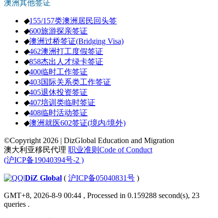
澳洲其他签证
◆
155/157类澳洲居民回头签
◆
600旅游探亲签证
◆
澳洲过桥签证(Bridging Visa)
◆
462澳洲打工度假签证
◆
858杰出人才绿卡签证
◆
400临时工作签证
◆
403国际关系类工作签证
◆
405退休投资签证
◆
407培训类临时签证
◆
408临时活动签证
◆
澳洲就医602签证(境内/境外)
©Copyright 2026 | DizGlobal Education and Migration
澳大利亚移民代理
职业准则Code of Conduct
(沪ICP备19040394号-2 )
|
DiZ Global
(
沪ICP备05040831号
)
GMT+8, 2026-8-9 00:44
, Processed in 0.159288 second(s), 23
queries .