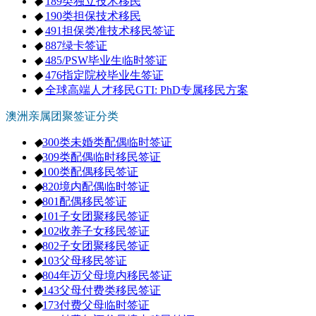
◆
189类独立技术移民
◆
190类担保技术移民
◆
491担保类准技术移民签证
◆
887绿卡签证
◆
485/PSW毕业生临时签证
◆
476指定院校毕业生签证
◆
全球高端人才移民GTI: PhD专属移民方案
澳洲亲属团聚签证分类
◆
300类未婚类配偶临时签证
◆
309类配偶临时移民签证
◆
100类配偶移民签证
◆
820境内配偶临时签证
◆
801配偶移民签证
◆
101子女团聚移民签证
◆
102收养子女移民签证
◆
802子女团聚移民签证
◆
103父母移民签证
◆
804年迈父母境内移民签证
◆
143父母付费类移民签证
◆
173付费父母临时签证