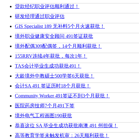
贷款经纪职业评估顺利通过！
研发经理通过职业评估
GIS Specialist 189 无补料5个月火速获批！
境外职业健康安全顾问 491签证获批
境外配偶309配偶签，14个月顺利获批！
155RRV连续4年获批，每次1年！
TAS会计毕业生成功获批491！
大龄境外中教硕士500学签6天获批！
会计SA 491 签证历时18个月获批！
Community Worker 491签证不到3个月获批！
医院药房技师7个月491下签
境外电气工程画图190获批
恭喜这位 SA 毕业生成功获批南澳 491 州担保！
高等教育学签未触发机审：26天顺利获批！