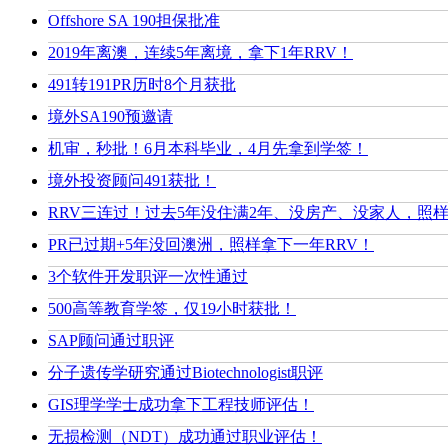
Offshore SA 190担保批准
2019年离澳，连续5年离境，拿下1年RRV！
491转191PR历时8个月获批
境外SA190预邀请
机审，秒批！6月本科毕业，4月先拿到学签！
境外投资顾问491获批！
RRV三连过！过去5年没住满2年、没房产、没家人，照
PR已过期+5年没回澳洲，照样拿下一年RRV！
3个软件开发职评一次性通过
500高等教育学签，仅19小时获批！
SAP顾问通过职评
分子遗传学研究通过Biotechnologist职评
GIS理学学士成功拿下工程技师评估！
无损检测（NDT）成功通过职业评估！