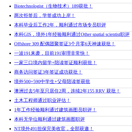
Biotechnologist（生物技术）189获批！
两次拒签后，学签成功上岸！
本科毕业后工作2年，顺利通过市场专员职评
本科GIS，境外1年经验顺利通过Other spatial scientist职评
Offshore 309 配偶团聚签证3个月零6天神速获批！
一波191来袭，目前191审理非常快！
一家三口境内留学+陪读签证顺利获批！
商务访问签证3年签证成功获批！
境外500+590中学生+父母陪读签获批
澳洲过去5年至只居住2周，连续2年155 RRV 获批！
土木工程师通过职业评估！
1年工作经验顺利通过建筑画图员职评！
本科无学位顺利通过建筑画图职评
NT境外491担保完美收官，全部获邀！