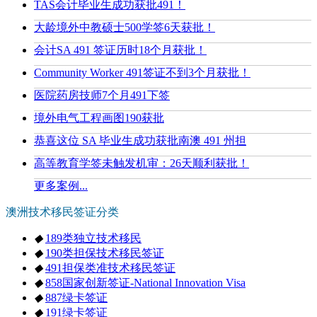
TAS会计毕业生成功获批491！
大龄境外中教硕士500学签6天获批！
会计SA 491 签证历时18个月获批！
Community Worker 491签证不到3个月获批！
医院药房技师7个月491下签
境外电气工程画图190获批
恭喜这位 SA 毕业生成功获批南澳 491 州担
高等教育学签未触发机审：26天顺利获批！
更多案例...
澳洲技术移民签证分类
◆
189类独立技术移民
◆
190类担保技术移民签证
◆
491担保类准技术移民签证
◆
858国家创新签证-National Innovation Visa
◆
887绿卡签证
◆
191绿卡签证